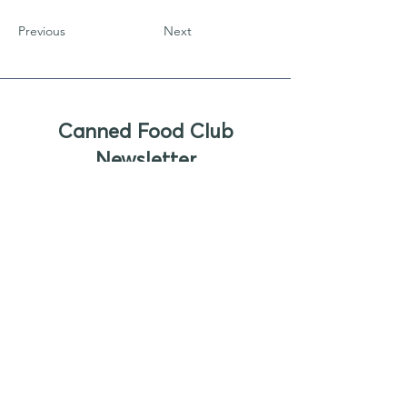
Previous
Next
Canned Food Club
Newsletter
Sign up to receive updates, new
product offers, and alerts on new
business opportunities for canned
foods
Enter your email
Submit