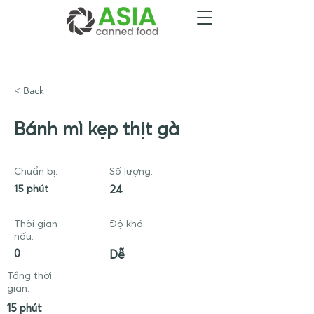
< Back
Bánh mì kẹp thịt gà
Chuẩn bị:
Số lượng:
15 phút
24
Thời gian
Độ khó:
nấu:
0
Dễ
Tổng thời
gian:
15 phút