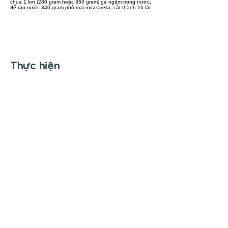
chua 1 lon (280 gram hoặc 350 gram) gà ngâm trong nước,
để ráo nước 340 gram phô mai mozzarella, cắt thành 16 lát
Thực hiện