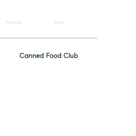
Previous
Next
Canned Food Club
Newsletter
Sign up to receive updates, new
product offers, and alerts on new
business opportunities for canned
foods
Enter your email
Submit