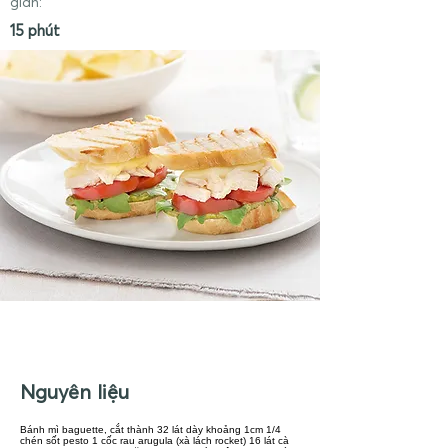
gian:
15 phút
Nguyên liệu
Bánh mì baguette, cắt thành 32 lát dày khoảng 1cm 1/4
chén sốt pesto 1 cốc rau arugula (xà lách rocket) 16 lát cà